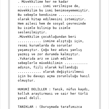
. Müvekkilime her ne kadar
............ ismi verilmişse de,
müvekkilim bu ismi benimseyememiştir.
Bu sebeple kendisine ............
olarak hitap edilmesini istemiştir.
Hem ailesi hem de sosyal çevresinde
bu isimle bilinip bu isimle
seslenilmiştir.
.Müvekkilim çocukluğundan beri
............ ismine alıştığı için,
resmi kurumlarda da sorunlar
yaşamıştır. Çoğu kez adını yanlış
yazmış ve zor durumda kalmıştır.
.Yukarıda arz ve izah edilen
sebeplerle müvekkilimin ............
adının, fiili olarak kullandığı
............ olarak değiştirilmesi
için bu davayı açma zorunluluğu hasıl
olmuştur.
HUKUKİ DELİLLER : Tanık, nüfus kaydı,
kolluk araştırması ve sair her türlü
yasal delil.
TANIKLAR : (Duruşmada tarafımızca