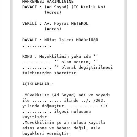
MAHKEMESİ HAKİMLİĞİNE
DAVACI : (Ad Soyad) (TC Kimlik No)
(Adres)
VEKİLİ : Av. Poyraz METEKOL
(Adres)
DAVALI : Nüfus İşleri Müdürlüğü
............
KONU : Müvekkilimin yukarıda ‘’
............ ’’ olan adının, ‘’
............ ’’ olarak değiştirilmesi
talebimizden ibarettir.
AÇIKLAMALAR :
.Müvekkilim (Ad Soyad) adı ve soyadı
ile ............ ilinde ../../202.
yılında doğmuştur. ............ ili
............ ilçesi nüfusuna
kayıtlıdır.
.Müvekkilimin şu an nüfusa kayıtlı
adını anne ve babası değil, aile
büyükleri vermiştir.