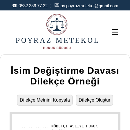
✉
☎
0532 336 77 32
⋮
av.poyrazmetekol@gmail.com
☰
İsim Değiştirme Davası
Dilekçe Örneği
Dilekçe Metnini Kopyala
Dilekçe Oluştur
............ NÖBETÇİ ASLİYE HUKUK