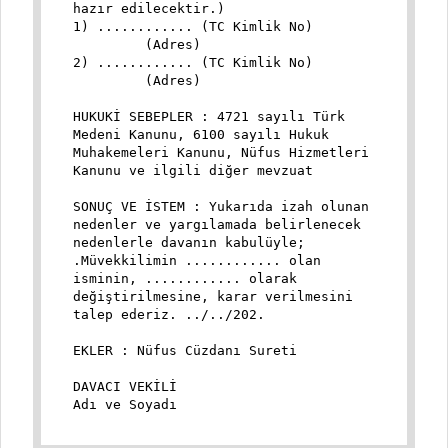
hazır edilecektir.)
1) ............ (TC Kimlik No)
(Adres)
2) ............ (TC Kimlik No)
(Adres)
HUKUKİ SEBEPLER : 4721 sayılı Türk
Medeni Kanunu, 6100 sayılı Hukuk
Muhakemeleri Kanunu, Nüfus Hizmetleri
Kanunu ve ilgili diğer mevzuat
SONUÇ VE İSTEM : Yukarıda izah olunan
nedenler ve yargılamada belirlenecek
nedenlerle davanın kabulüyle;
.Müvekkilimin ............ olan
isminin, ............ olarak
değiştirilmesine, karar verilmesini
talep ederiz. ../../202.
EKLER : Nüfus Cüzdanı Sureti
DAVACI VEKİLİ
Adı ve Soyadı