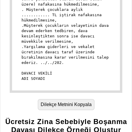
üzere) nafakasına hükmedilmesine,
. Müşterek çocuklara aylık
............ TL iştirak nafakasına
hükmedilmesine,
.Müşterek çocukların velayetinin dava
devam ederken tedbiren, dava
kesinleştikten sonra ise davacı
müvekkile verilmesine,
.Yargılama giderleri ve vekalet
ücretinin davacı taraf üzerinde
bırakılmasına karar verilmesini talep
ederiz. ../../202.
DAVACI VEKİLİ
ADI SOYADI
Dilekçe Metnini Kopyala
Ücretsiz Zina Sebebiyle Boşanma
Davası Dilekçe Örneği Oluştur