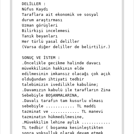
DELİLLER :
Nüfus Kaydı
Taraflara ait ekonomik ve sosyal
durum araştırması
Uzman görüşleri
Bilirkişi incelemesi
Tanık beyanları
Her türlü yasal deliller
(Varsa diğer deliller de belirtilir.)
SONUÇ VE İSTEM :
.Öncelikle gecikme halinde davacı
müvekkilimin hakkının elde
edilmesinin imkansız olacağı çok açık
olduğundan ihtiyati tedbir
talebimizin ivedilikle kabulüne;
.Davamızın kabulü ile tarafların Zina
Sebebiyle BOŞANMALARINA,
.Davalı tarafın tam kusurlu olması
sebebiyle ............ TL maddi
tazminat ve ............ TL manevi
tazminatın hükmedilmesine,
.Müvekkilim lehine aylık ............
TL tedbir ( boşanma kesinleştikten
sonra yoksulluk olarak devam etmek