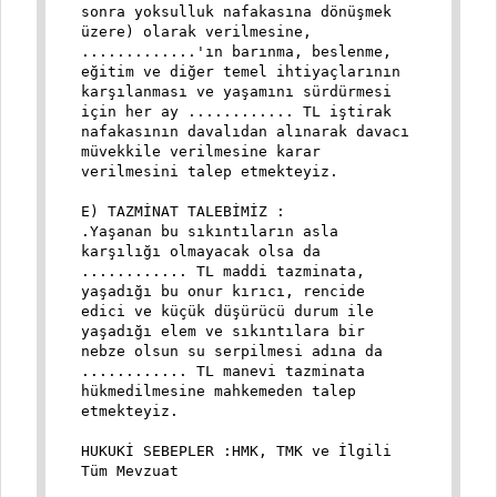
sonra yoksulluk nafakasına dönüşmek
üzere) olarak verilmesine,
.............'ın barınma, beslenme,
eğitim ve diğer temel ihtiyaçlarının
karşılanması ve yaşamını sürdürmesi
için her ay ............ TL iştirak
nafakasının davalıdan alınarak davacı
müvekkile verilmesine karar
verilmesini talep etmekteyiz.
E) TAZMİNAT TALEBİMİZ :
.Yaşanan bu sıkıntıların asla
karşılığı olmayacak olsa da
............ TL maddi tazminata,
yaşadığı bu onur kırıcı, rencide
edici ve küçük düşürücü durum ile
yaşadığı elem ve sıkıntılara bir
nebze olsun su serpilmesi adına da
............ TL manevi tazminata
hükmedilmesine mahkemeden talep
etmekteyiz.
HUKUKİ SEBEPLER :HMK, TMK ve İlgili
Tüm Mevzuat