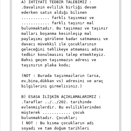
A) İHTİYATİ TEDBİR TALEBİMİZ :
.Davalının evlilik birliği devam
ederken satın aldığı bilinen
............ farklı taşınmaz ve
............ farklı taşınır mal
bulunmaktadır. Bu taşınmaz ve taşınır
malları boşanma kesinleşip mal
paylaşımı görülene kadar satmaması ve
davacı müvekkil ile çocuklarının
geleceğini tehlikeye atmaması adına
tedbir konulmasını talep etmekteyiz.
Bahsi geçen taşınmazın adresi ve
taşınırın plaka kodu;
(NOT : Burada taşınmazların (arsa,
ev,bina,dükkan vs) adresini ve araç
bilgilerini girmelisiniz.)
B) ESASA İLİŞKİN AÇIKLAMALARIMIZ :
.Taraflar ../../202. tarihinde
evlenmişlerdir. Bu evliliklerinden
müşterek ............ çocuk
bulunmaktadır. Çocuklar;
( NOT : Bu kısma çocukların adı
soyadı ve tam doğum tarihleri