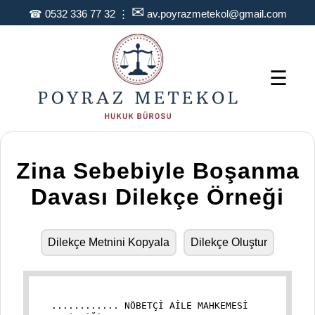
✉
☎
0532 336 77 32
⋮
av.poyrazmetekol@gmail.com
☰
Zina Sebebiyle Boşanma
Davası Dilekçe Örneği
Dilekçe Metnini Kopyala
Dilekçe Oluştur
............ NÖBETÇİ AİLE MAHKEMESİ