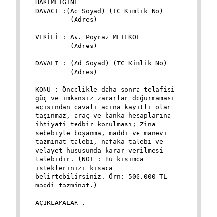
HAKİMLİĞİNE
DAVACI :(Ad Soyad) (TC Kimlik No)
(Adres)
VEKİLİ : Av. Poyraz METEKOL
(Adres)
DAVALI : (Ad Soyad) (TC Kimlik No)
(Adres)
KONU : Öncelikle daha sonra telafisi
güç ve imkansız zararlar doğurmaması
açısından davalı adına kayıtlı olan
taşınmaz, araç ve banka hesaplarına
ihtiyati tedbir konulması; Zina
sebebiyle boşanma, maddi ve manevi
tazminat talebi, nafaka talebi ve
velayet hususunda karar verilmesi
talebidir. (NOT : Bu kısımda
isteklerinizi kısaca
belirtebilirsiniz. Örn: 500.000 TL
maddi tazminat.)
AÇIKLAMALAR :