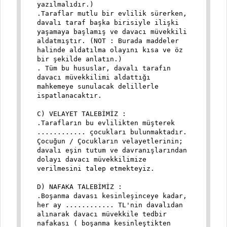
yazılmalıdır.)
.Taraflar mutlu bir evlilik sürerken,
davalı taraf başka birisiyle ilişki
yaşamaya başlamış ve davacı müvekkili
aldatmıştır. (NOT : Burada maddeler
halinde aldatılma olayını kısa ve öz
bir şekilde anlatın.)
. Tüm bu hususlar, davalı tarafın
davacı müvekkilimi aldattığı
mahkemeye sunulacak delillerle
ispatlanacaktır.
C) VELAYET TALEBİMİZ :
.Tarafların bu evlilikten müşterek
............ çocukları bulunmaktadır.
Çocuğun / Çocukların velayetlerinin;
davalı eşin tutum ve davranışlarından
dolayı davacı müvekkilimize
verilmesini talep etmekteyiz.
D) NAFAKA TALEBİMİZ :
.Boşanma davası kesinleşinceye kadar,
her ay ............ TL'nin davalıdan
alınarak davacı müvekkile tedbir
nafakası ( boşanma kesinleştikten