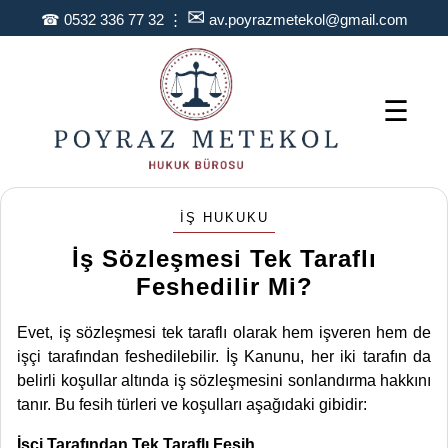
✉
☎
0532 336 77 32
⋮
av.poyrazmetekol@gmail.com
☰
İŞ HUKUKU
İş Sözleşmesi Tek Taraflı
Feshedilir Mi?
Evet, iş sözleşmesi tek taraflı olarak hem işveren hem de
işçi tarafından feshedilebilir. İş Kanunu, her iki tarafın da
belirli koşullar altında iş sözleşmesini sonlandırma hakkını
tanır. Bu fesih türleri ve koşulları aşağıdaki gibidir:
İşçi Tarafından Tek Taraflı Fesih