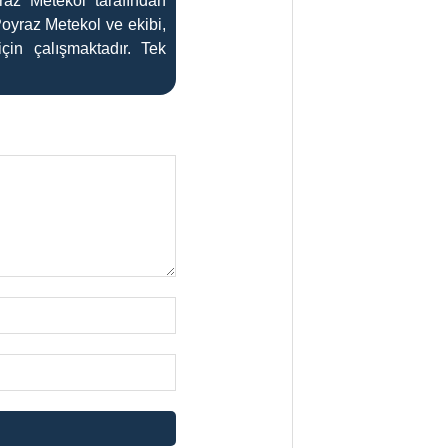
az Metekol tarafından
Poyraz Metekol ve ekibi,
çin çalışmaktadır. Tek