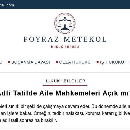
mail.com
U
BOŞANMA DAVASI
CEZA HUKUKU
İŞ HUKUKU
HUKUKI BILGILER
dli Tatilde Aile Mahkemeleri Açık m
eleri sınırlı bir şekilde çalışmaya devam eder. Bu dönemde aile 
an işlere bakar. Örneğin, tedbir nafakası, koruma kararı gibi iv
 adli tatil sonrasına bırakılır.