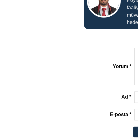
Poyr
faali
müve
hedef
Yorum
*
Ad
*
E-posta
*