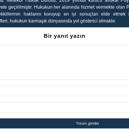
az Metekol Hukuk Bürosu, 2019 yılında kurucu avukat Poyr
yete geçirilmiştir. Hukukun her alanında hizmet vermekte olan 
kkillerinin haklarını koruyup en iyi sonuçları elde etmek i
leri, hukukun karmaşık dünyasında yol gösterici olmaktır.
Bir yanıt yazın