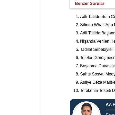
Benzer Sorular
Adli Tatilde Sulh 
Silinen WhatsApp
Adli Tatilde Boşan
Nişanda Verilen Hed
Tadilat Sebebiyle 
Telefon Görüşmesi
Boşanma Davasında
Sahte Sosyal Medy
Asliye Ceza Mahk
Terekenin Tespiti 
Av. 