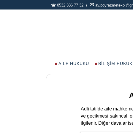
✉
☎
0532 336 77 32
⋮
av.poyrazmetekol@g
AILE HUKUKU
BILIŞIM HUKUK
A
Adli tatilde aile mahkem
ve gecikmesi sakıncalı ol
ilgilenir. Diğer davalar ise