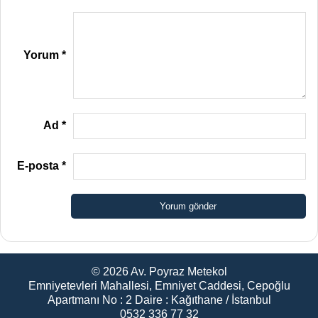
Yorum
*
Ad
*
E-posta
*
© 2026
Av. Poyraz Metekol
Emniyetevleri Mahallesi, Emniyet Caddesi, Cepoğlu
Apartmanı No : 2 Daire : Kağıthane / İstanbul
0532 336 77 32