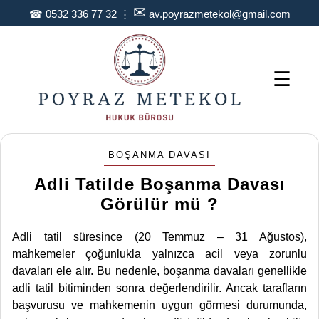
✉
☎
0532 336 77 32
⋮
av.poyrazmetekol@gmail.com
☰
BOŞANMA DAVASI
Adli Tatilde Boşanma Davası
Görülür mü ?
Adli tatil süresince (20 Temmuz – 31 Ağustos),
mahkemeler çoğunlukla yalnızca acil veya zorunlu
davaları ele alır. Bu nedenle, boşanma davaları genellikle
adli tatil bitiminden sonra değerlendirilir. Ancak tarafların
başvurusu ve mahkemenin uygun görmesi durumunda,