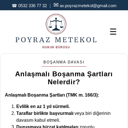
✉
☎
0532 336 77 32
⋮
av.poyrazmetekol@gmail.com
☰
BOŞANMA DAVASI
Anlaşmalı Boşanma Şartları
Nelerdir?
Anlaşmalı Boşanma Şartları (TMK m. 166/3):
Evlilik en az 1 yıl sürmeli.
Taraflar birlikte başvurmalı
veya biri diğerinin
davasını kabul etmeli.
Duruşmaya bizzat katılmaları
zorunlu.