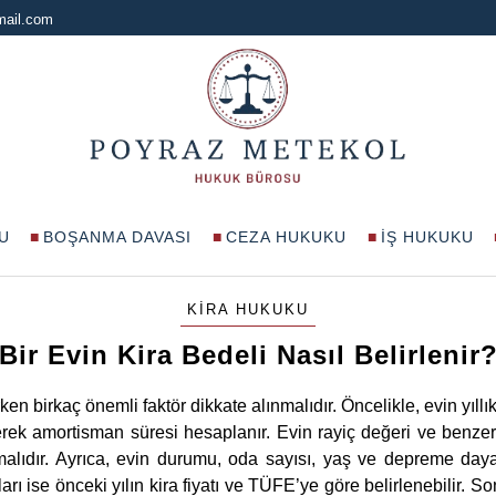
mail.com
U
BOŞANMA DAVASI
CEZA HUKUKU
İŞ HUKUKU
KIRA HUKUKU
Bir Evin Kira Bedeli Nasıl Belirlenir
ken birkaç önemli faktör dikkate alınmalıdır. Öncelikle, evin yıllık 
rek amortisman süresi hesaplanır. Evin rayiç değeri ve benzer 
lıdır. Ayrıca, evin durumu, oda sayısı, yaş ve depreme dayanık
ları ise önceki yılın kira fiyatı ve TÜFE’ye göre belirlenebilir. S