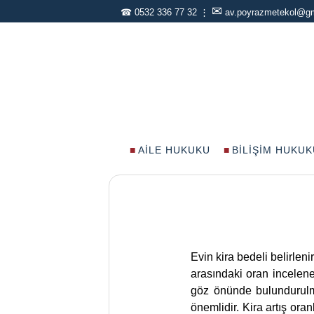
✉
☎
0532 336 77 32
⋮
av.poyrazmetekol@g
AILE HUKUKU
BILIŞIM HUKUK
Evin kira bedeli belirlenir
arasındaki oran incelene
göz önünde bulundurulma
önemlidir. Kira artış oran