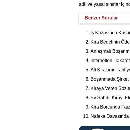
adil ve yasal sınırlar iç
Benzer Sorular
İş Kazasında Kusur 
Kira Bedelinin Öden
Anlaşmalı Boşanma
İnternetten Hakaret
Alt Kiracının Tahli
Boşanmada Şirket Or
Kiraya Veren Sözle
Ev Sahibi Kirayı E
Kira Borcunda Faiz
Nafaka Davasında Ge