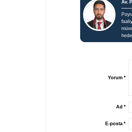
Av. 
Poyr
faali
müve
hedef
Yorum
*
Ad
*
E-posta
*