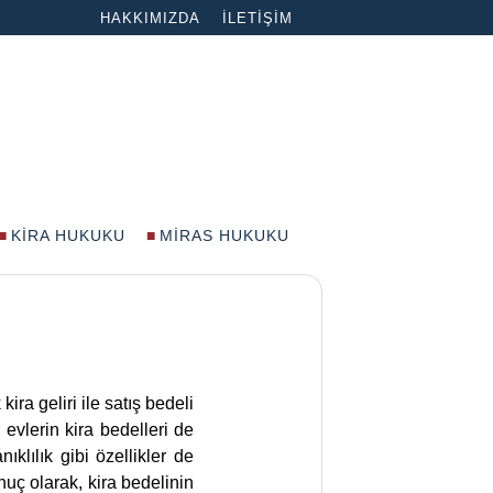
HAKKIMIZDA
İLETIŞIM
KIRA HUKUKU
MIRAS HUKUKU
?
kira geliri ile satış bedeli
evlerin kira bedelleri de
lılık gibi özellikler de
onuç olarak, kira bedelinin