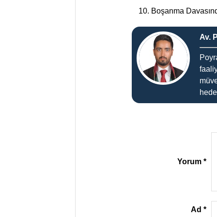
Boşanma Davasında
Av. 
Poyr
faali
müve
hedef
Yorum
*
Ad
*