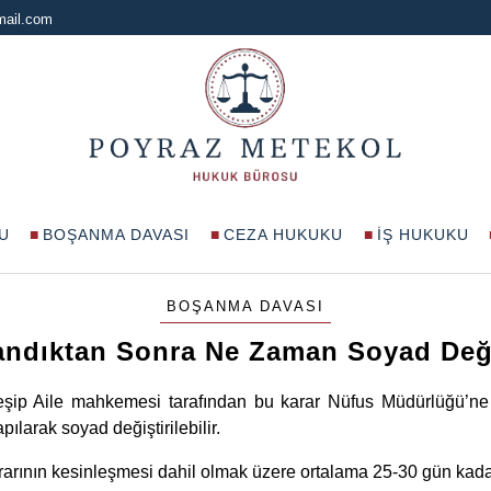
mail.com
U
BOŞANMA DAVASI
CEZA HUKUKU
İŞ HUKUKU
BOŞANMA DAVASI
ndıktan Sonra Ne Zaman Soyad Değ
ip Aile mahkemesi tarafından bu karar Nüfus Müdürlüğü’ne i
larak soyad değiştirilebilir.
rarının kesinleşmesi dahil olmak üzere ortalama 25-30 gün kad