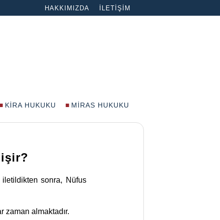
HAKKIMIZDA
İLETIŞIM
KIRA HUKUKU
MIRAS HUKUKU
işir?
letildikten sonra, Nüfus
ar zaman almaktadır.