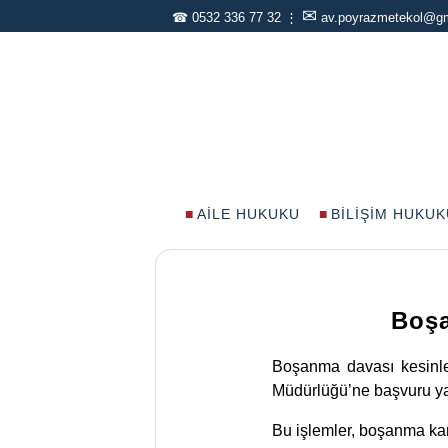
✉
☎
0532 336 77 32
⋮
av.poyrazmetekol@g
AILE HUKUKU
BILIŞIM HUKUK
Boşa
Boşanma davası kesinleş
Müdürlüğü’ne başvuru yapı
Bu işlemler, boşanma ka