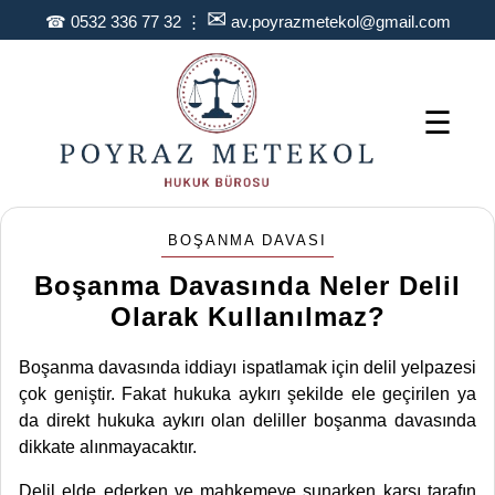
✉
☎
0532 336 77 32
⋮
av.poyrazmetekol@gmail.com
☰
BOŞANMA DAVASI
Boşanma Davasında Neler Delil
Olarak Kullanılmaz?
Boşanma davasında iddiayı ispatlamak için delil yelpazesi
çok geniştir. Fakat hukuka aykırı şekilde ele geçirilen ya
da direkt hukuka aykırı olan deliller boşanma davasında
dikkate alınmayacaktır.
Delil elde ederken ve mahkemeye sunarken karşı tarafın