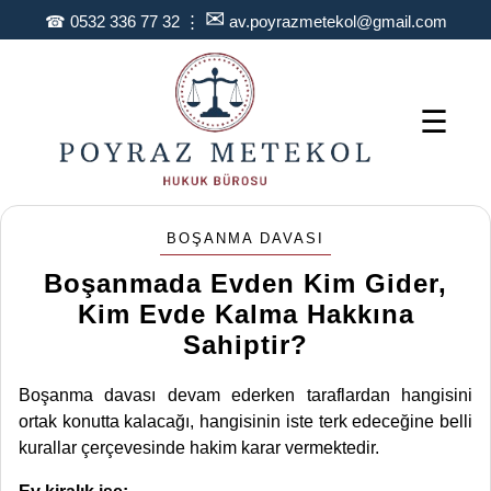
✉
☎
0532 336 77 32
⋮
av.poyrazmetekol@gmail.com
☰
BOŞANMA DAVASI
Boşanmada Evden Kim Gider,
Kim Evde Kalma Hakkına
Sahiptir?
Boşanma davası devam ederken taraflardan hangisini
ortak konutta kalacağı, hangisinin iste terk edeceğine belli
kurallar çerçevesinde hakim karar vermektedir.