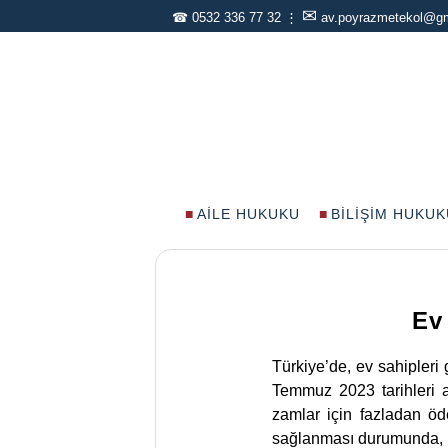
✉
☎
0532 336 77 32
⋮
av.poyrazmetekol@g
AILE HUKUKU
BILIŞIM HUKUK
Ev
Türkiye’de, ev sahipleri
Temmuz 2023 tarihleri ar
zamlar için fazladan öded
sağlanması durumunda, bu