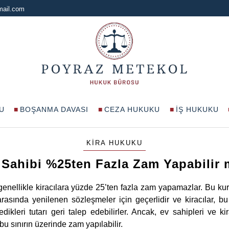
mail.com
U
BOŞANMA DAVASI
CEZA HUKUKU
İŞ HUKUKU
KIRA HUKUKU
 Sahibi %25ten Fazla Zam Yapabilir 
 genellikle kiracılara yüzde 25’ten fazla zam yapamazlar. Bu kur
asında yenilenen sözleşmeler için geçerlidir ve kiracılar, bu
ikleri tutarı geri talep edebilirler​​. Ancak, ev sahipleri ve 
 sınırın üzerinde zam yapılabilir.