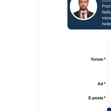
Poyr
faali
müve
hedef
Yorum
*
Ad
*
E-posta
*