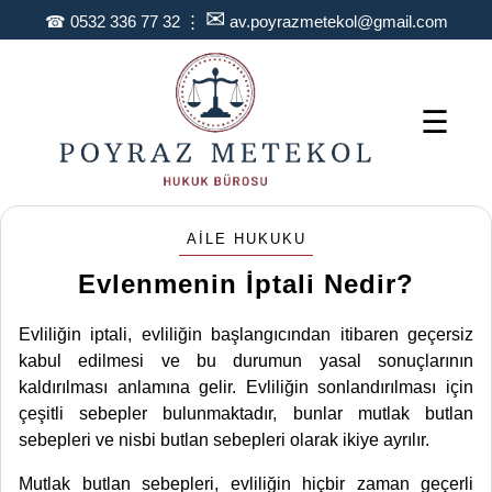
✉
☎
0532 336 77 32
⋮
av.poyrazmetekol@gmail.com
☰
AILE HUKUKU
Evlenmenin İptali Nedir?
Evliliğin iptali, evliliğin başlangıcından itibaren geçersiz
kabul edilmesi ve bu durumun yasal sonuçlarının
kaldırılması anlamına gelir. Evliliğin sonlandırılması için
çeşitli sebepler bulunmaktadır, bunlar mutlak butlan
sebepleri ve nisbi butlan sebepleri olarak ikiye ayrılır.
Mutlak butlan sebepleri, evliliğin hiçbir zaman geçerli