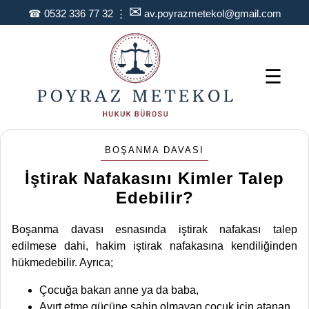
✉
☎
0532 336 77 32
⋮
av.poyrazmetekol@gmail.com
☰
BOŞANMA DAVASI
İştirak Nafakasını Kimler Talep
Edebilir?
Boşanma davası esnasında iştirak nafakası talep
edilmese dahi, hakim iştirak nafakasına kendiliğinden
hükmedebilir. Ayrıca;
Çocuğa bakan anne ya da baba,
Ayırt etme gücüne sahip olmayan çocuk için atanan