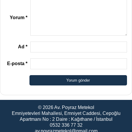
Yorum
*
Ad
*
E-posta
*
© 2026
Av. Poyraz Metekol
Emniyetevleri Mahallesi, Emniyet Caddesi, Cepoğlu
Apartmanı No : 2 Daire : Kağıthane / İstanbul
0532 336 77 32
av.poyrazmetekol@gmail.com