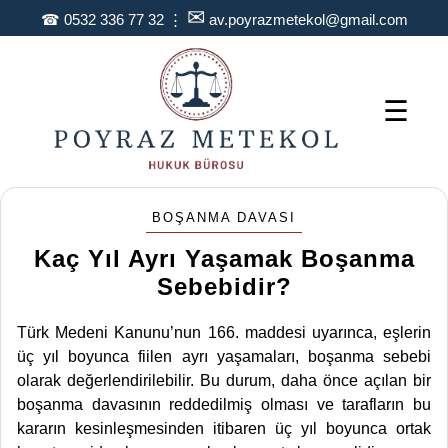
✉
☎
0532 336 77 32
⋮
av.poyrazmetekol@gmail.com
☰
BOŞANMA DAVASI
Kaç Yıl Ayrı Yaşamak Boşanma
Sebebidir?
Türk Medeni Kanunu’nun 166. maddesi uyarınca, eşlerin
üç yıl boyunca fiilen ayrı yaşamaları, boşanma sebebi
olarak değerlendirilebilir. Bu durum, daha önce açılan bir
boşanma davasının reddedilmiş olması ve tarafların bu
kararın kesinleşmesinden itibaren üç yıl boyunca ortak