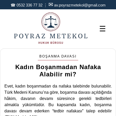
✉
☎
0532 336 77 32
⋮
av.poyrazmetekol@gmail.com
☰
BOŞANMA DAVASI
Kadın Boşanmadan Nafaka
Alabilir mi?
Evet, kadın boşanmadan da nafaka talebinde bulunabilir.
Türk Medeni Kanunu’na göre, boşanma davası açıldığında
hâkim, davanın devamı süresince gerekli tedbirleri
almakla yükümlüdür. Bu kapsamda kadın, boşanma
davası devam ederken “tedbir nafakası” talep edebilir