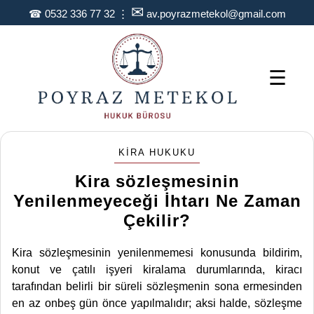
✉
☎
0532 336 77 32
⋮
av.poyrazmetekol@gmail.com
☰
KIRA HUKUKU
Kira sözleşmesinin
Yenilenmeyeceği İhtarı Ne Zaman
Çekilir?
Kira sözleşmesinin yenilenmemesi konusunda bildirim,
konut ve çatılı işyeri kiralama durumlarında, kiracı
tarafından belirli bir süreli sözleşmenin sona ermesinden
en az onbeş gün önce yapılmalıdır; aksi halde, sözleşme