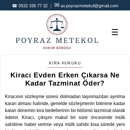
✉
☎
0532 336 77 32
⋮
av.poyrazmetekol@gmail.com
☰
KIRA HUKUKU
Kiracı Evden Erken Çıkarsa Ne
Kadar Tazminat Öder?
Kiracının sözleşme süresi dolmadan taşınmazdan ayrılma
kararı alması halinde, genelde sözleşmenin bitimine kadar
kalan dönemin kira bedellerinin bir bölümü tazminat olarak
ödenir. Kiracı, çıkışını makul bir süre öncesinde mülk
sahibine haber verirse veya mülk sahibi kısa sürede yeni