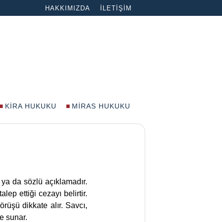
HAKKIMIZDA
İLETIŞIM
KIRA HUKUKU
MIRAS HUKUKU
 ya da sözlü açıklamadır.
p ettiği cezayı belirtir.
rüşü dikkate alır. Savcı,
ye sunar.