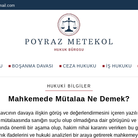
mail.com
U
BOŞANMA DAVASI
CEZA HUKUKU
İŞ HUKUKU
HUKUKI BILGILER
Mahkemede Mütalaa Ne Demek?
cının davaya ilişkin görüş ve değerlendirmesini içeren yazılı
mütalaasında sanığın suçlu olup olmadığına dair görüşünü ve tale
ında önemli bir aşama olup, hakim nihai kararını verirken bu gö
anık ifadelerini ve hukuki analizleri bir araya getirerek mahkeme