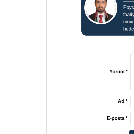
Poyr
faali
müve
hedef
Yorum
*
Ad
*
E-posta
*