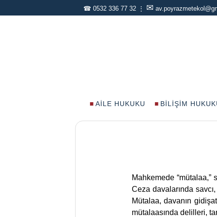
✉
☎
0532 336 77 32
⋮
av.poyrazmetekol@g
AILE HUKUKU
BILIŞIM HUKUK
Mahkemede “mütalaa,” sav
Ceza davalarında savcı, 
Mütalaa, davanın gidişat
mütalaasında delilleri, t