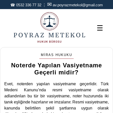
✉
☎
0532 336 77 32
⋮
av.poyrazmetekol@gmail.com
☰
MIRAS HUKUKU
Noterde Yapılan Vasiyetname
Geçerli midir?
Evet, noterden yapılan vasiyetname geçerlidir. Türk
Medeni Kanunu’nda resmi vasiyetname olarak
adlandırılan bu tür bir vasiyetname, noter huzurunda iki
tanık eşliğinde hazırlanır ve imzalanır. Resmi vasiyetname,
kanunda belirtilen şekil şartlarına uygun olarak