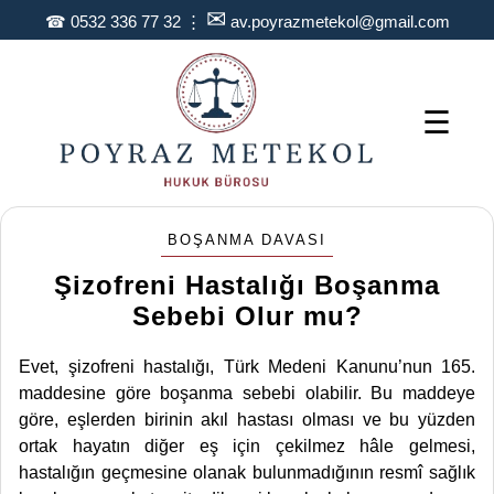
✉
☎
0532 336 77 32
⋮
av.poyrazmetekol@gmail.com
☰
BOŞANMA DAVASI
Şizofreni Hastalığı Boşanma
Sebebi Olur mu?
Evet, şizofreni hastalığı, Türk Medeni Kanunu’nun 165.
maddesine göre boşanma sebebi olabilir. Bu maddeye
göre, eşlerden birinin akıl hastası olması ve bu yüzden
ortak hayatın diğer eş için çekilmez hâle gelmesi,
hastalığın geçmesine olanak bulunmadığının resmî sağlık