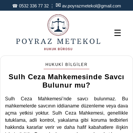
✉
☎
0532 336 77 32
⋮
av.poyrazmetekol@gmail.com
☰
HUKUKI BILGILER
Sulh Ceza Mahkemesinde Savcı
Bulunur mu?
Sulh Ceza Mahkemesi’nde savcı bulunmaz. Bu
mahkemelerde savcının iddianame düzenleme veya dava
açma yetkisi yoktur. Sulh Ceza Mahkemesi, genellikle
tutuklama, adli kontrol, yakalama gibi koruma tedbirleri
hakkında kararlar verir ve daha hafif kabahatlere ilişkin