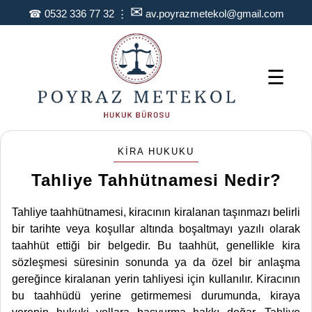
✉
☎
0532 336 77 32
⋮
av.poyrazmetekol@gmail.com
☰
KIRA HUKUKU
Tahliye Tahhütnamesi Nedir?
Tahliye taahhütnamesi, kiracının kiralanan taşınmazı belirli
bir tarihte veya koşullar altında boşaltmayı yazılı olarak
taahhüt ettiği bir belgedir. Bu taahhüt, genellikle kira
sözleşmesi süresinin sonunda ya da özel bir anlaşma
gereğince kiralanan yerin tahliyesi için kullanılır. Kiracının
bu taahhüdü yerine getirmemesi durumunda, kiraya