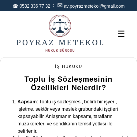
✉
☎
0532 336 77 32
⋮
av.poyrazmetekol@gmail.com
☰
İŞ HUKUKU
Toplu İş Sözleşmesinin
Özellikleri Nelerdir?
Kapsam
: Toplu iş sözleşmesi, belirli bir işyeri,
işletme, sektör veya meslek grubundaki işçileri
kapsayabilir. Anlaşmanın kapsamı, tarafların
müzakereleri ve sendikanın temsil yetkisi ile
belirlenir.