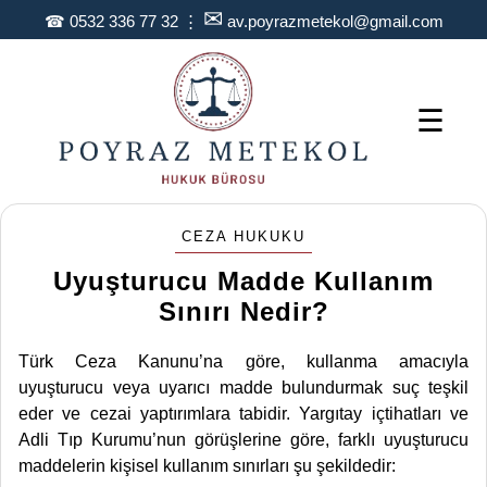
✉
☎
0532 336 77 32
⋮
av.poyrazmetekol@gmail.com
☰
CEZA HUKUKU
Uyuşturucu Madde Kullanım
Sınırı Nedir?
Türk Ceza Kanunu’na göre, kullanma amacıyla
uyuşturucu veya uyarıcı madde bulundurmak suç teşkil
eder ve cezai yaptırımlara tabidir. Yargıtay içtihatları ve
Adli Tıp Kurumu’nun görüşlerine göre, farklı uyuşturucu
maddelerin kişisel kullanım sınırları şu şekildedir: