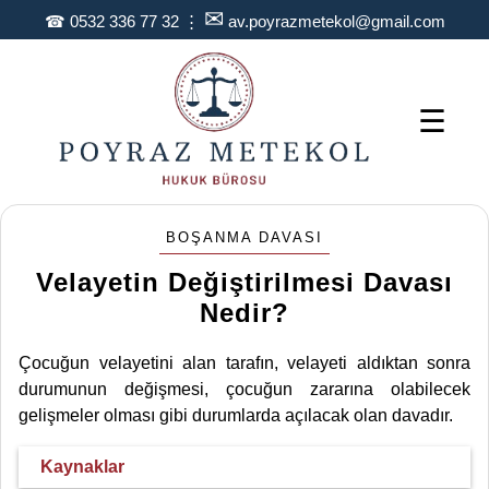
✉
☎
0532 336 77 32
⋮
av.poyrazmetekol@gmail.com
☰
BOŞANMA DAVASI
Velayetin Değiştirilmesi Davası
Nedir?
Çocuğun velayetini alan tarafın, velayeti aldıktan sonra
durumunun değişmesi, çocuğun zararına olabilecek
gelişmeler olması gibi durumlarda açılacak olan davadır.
Kaynaklar