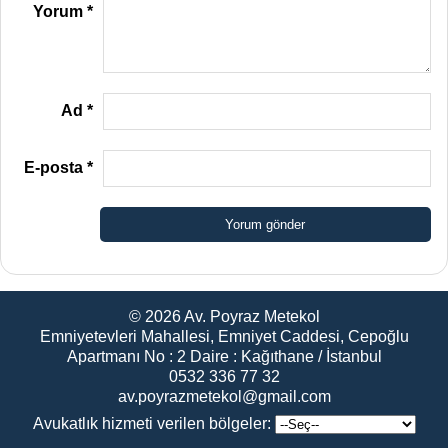
Yorum
*
Ad
*
E-posta
*
© 2026
Av. Poyraz Metekol
Emniyetevleri Mahallesi, Emniyet Caddesi, Cepoğlu
Apartmanı No : 2 Daire : Kağıthane / İstanbul
0532 336 77 32
av.poyrazmetekol@gmail.com
Avukatlık hizmeti verilen bölgeler: