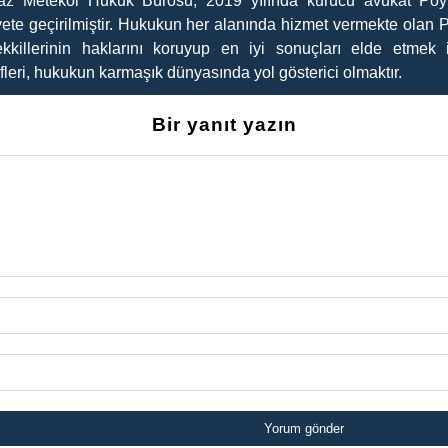
az Metekol Hukuk Bürosu, 2019 yılında kurucu avukat Poyr
yete geçirilmiştir. Hukukun her alanında hizmet vermekte olan 
kkillerinin haklarını koruyup en iyi sonuçları elde etmek i
leri, hukukun karmaşık dünyasında yol gösterici olmaktır.
Bir yanıt yazın