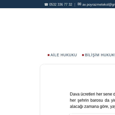
✉
☎
0532 336 77 32
⋮
av.poyrazmetekol@g
AILE HUKUKU
BILIŞIM HUKUK
Dava ücretleri her sene d
her şehrin barosu da yin
alacağı zamana göre, yayı