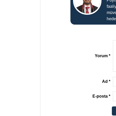
Poyr
faali
müve
hedef
Yorum
*
Ad
*
E-posta
*