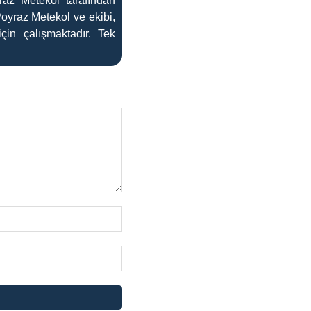
az Metekol tarafından
Poyraz Metekol ve ekibi,
çin çalışmaktadır. Tek