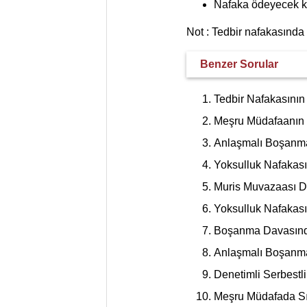
Nafaka ödeyecek ki
Not : Tedbir nafakasında
Benzer Sorular
Tedbir Nafakasının 
Meşru Müdafaanın Ş
Anlaşmalı Boşanma 
Yoksulluk Nafakası 
Muris Muvazaası Da
Yoksulluk Nafakasın
Boşanma Davasında
Anlaşmalı Boşanma 
Denetimli Serbestli
Meşru Müdafada Sı