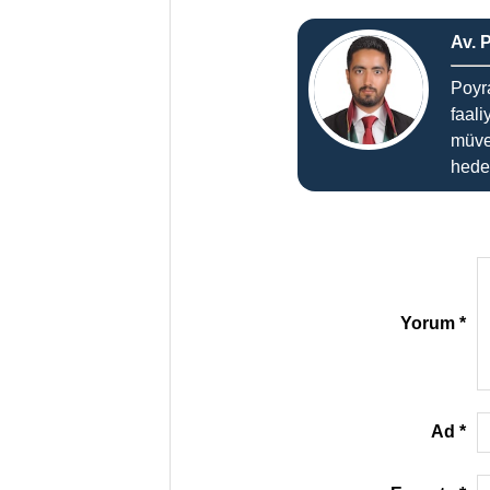
Av. 
Poyr
faali
müve
hedef
Yorum
*
Ad
*