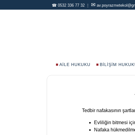
✉
☎
0532 336 77 32
⋮
av.poyrazmetekol@g
AILE HUKUKU
BILIŞIM HUKUK
Tedbir nafakasının şartlar
Evliliğin bitmesi iç
Nafaka hükmedilmes