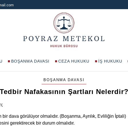
mail.com
U
BOŞANMA DAVASI
CEZA HUKUKU
İŞ HUKUKU
BOŞANMA DAVASI
Tedbir Nafakasının Şartları Nelerdir
ı;
in bir dava görülüyor olmalıdır. (Boşanma, Ayrılık, Evliliğin İptali)
ini gerektirecek bir durum olmalıdır.