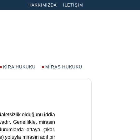
HAKKIMIZDA
İLETIŞIM
KIRA HUKUKU
MIRAS HUKUKU
daletsizlik olduğunu iddia
adır. Genellikle, mirasın
durumlarda ortaya çıkar.
) yoluyla mirasın adil bir