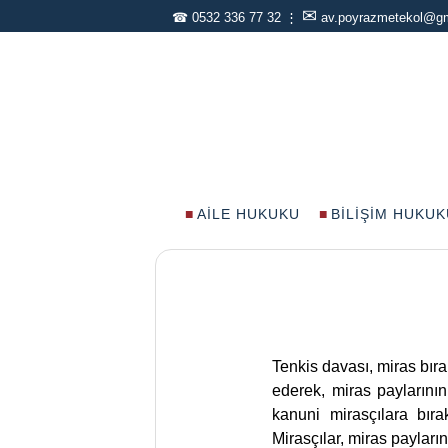
✉
☎
0532 336 77 32
⋮
av.poyrazmetekol@g
AILE HUKUKU
BILIŞIM HUKUK
Tenkis davası, miras bıra
ederek, miras paylarının
kanuni mirasçılara bıra
Mirasçılar, miras payları