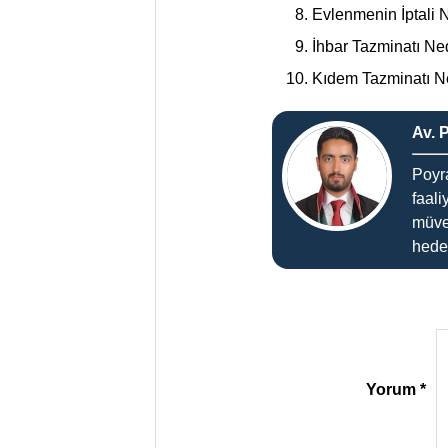
Evlenmenin İptali 
İhbar Tazminatı Ne
Kıdem Tazminatı N
Av. 
Poyr
faali
müve
hedef
Yorum
*