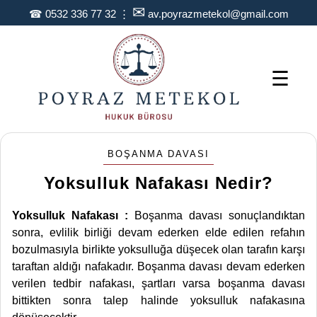
✉
☎
0532 336 77 32
⋮
av.poyrazmetekol@gmail.com
☰
BOŞANMA DAVASI
Yoksulluk Nafakası Nedir?
Yoksulluk Nafakası :
Boşanma davası sonuçlandıktan
sonra, evlilik birliği devam ederken elde edilen refahın
bozulmasıyla birlikte yoksulluğa düşecek olan tarafın karşı
taraftan aldığı nafakadır. Boşanma davası devam ederken
verilen tedbir nafakası, şartları varsa boşanma davası
bittikten sonra talep halinde yoksulluk nafakasına