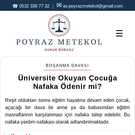
✉
☎
0532 336 77 32
⋮
av.poyrazmetekol@gmail.com
☰
BOŞANMA DAVASI
Üniversite Okuyan Çocuğa
Nafaka Ödenir mi?
Reşit olduktan sonra eğitim hayatına devam eden çocuk,
açacağı bir dava ile anne ya da babasından eğitim
masraflarının karşılanması için nafaka talep edebilir. Bu
nafaka yardım nafakası olarak adlandırılmaktadır.