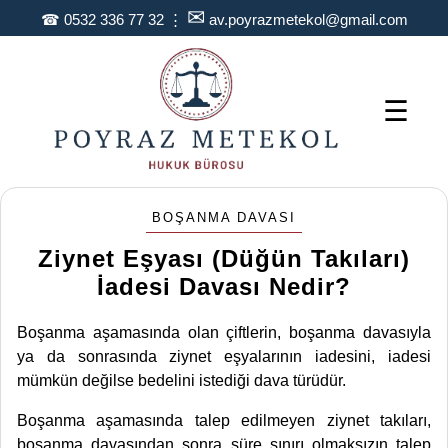
✉
☎
0532 336 77 32
⋮
av.poyrazmetekol@gmail.com
☰
BOŞANMA DAVASI
Ziynet Eşyası (Düğün Takıları)
İadesi Davası Nedir?
Boşanma aşamasında olan çiftlerin, boşanma davasıyla
ya da sonrasında ziynet eşyalarının iadesini, iadesi
mümkün değilse bedelini istediği dava türüdür.
Boşanma aşamasında talep edilmeyen ziynet takıları,
boşanma davasından sonra süre sınırı olmaksızın talep