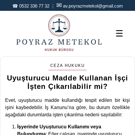
✉
☎
0532 336 77 32
⋮
av.poyrazmetekol@gmail.com
☰
CEZA HUKUKU
Uyuşturucu Madde Kullanan İşçi
İşten Çıkarılabilir mi?
Evet, uyuşturucu madde kullandığı tespit edilen bir kişi
işini kaybedebilir. İş Kanunu’na göre, bu durum özellikle
aşağıdaki durumlarda işten çıkarılma nedeni sayılabilir:
İşyerinde Uyuşturucu Kullanımı veya
Bulundurma
: Eğer çalışan, işyerinde uyuşturucu